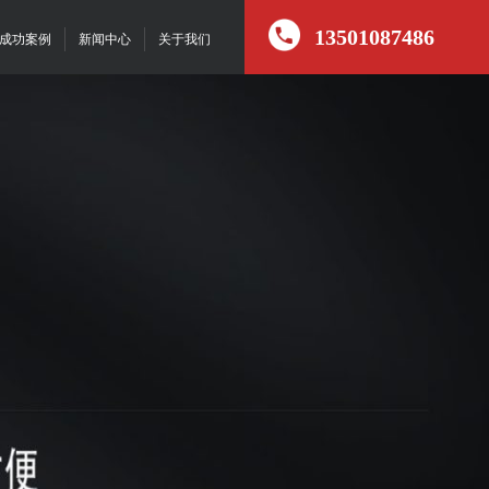
13501087486
成功案例
新闻中心
关于我们