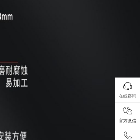
在线咨询
官方微信