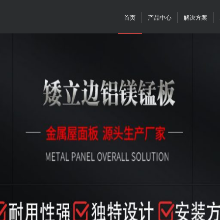
首页
产品中心
解决方案