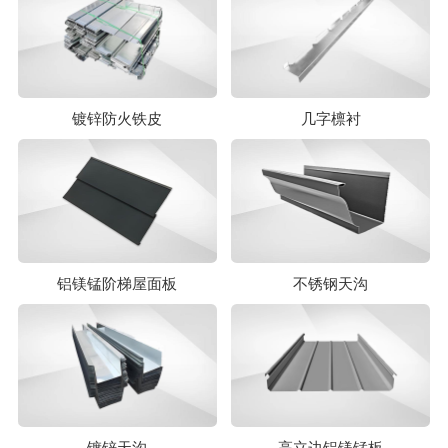
镀锌防火铁皮
几字檩衬
铝镁锰阶梯屋面板
不锈钢天沟
镀锌天沟
高立边铝镁锰板