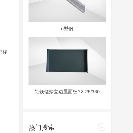
c型钢
部楼
铝镁锰矮立边屋面板YX-25/330
热门搜索
+