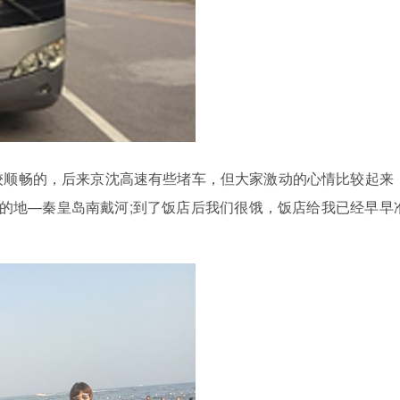
较顺畅的，后来京沈高速有些堵车，但大家激动的心情比较起来
的地—秦皇岛南戴河;到了饭店后我们很饿，饭店给我已经早早