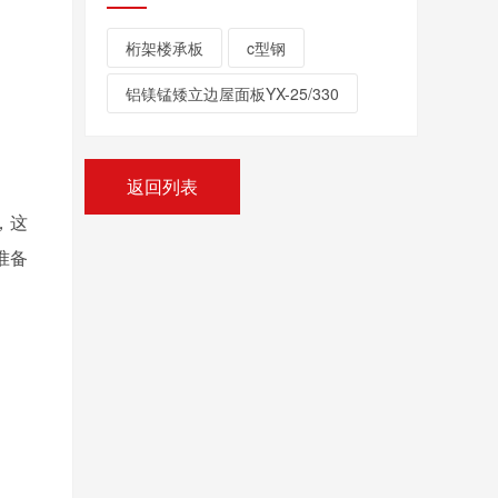
桁架楼承板
c型钢
铝镁锰矮立边屋面板YX-25/330
返回列表
，这
准备