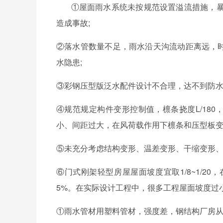
①屋面雨水系统未按规范设置溢流措施，暴
造成事故;
②落水管数量不足，雨水沿天沟流动距离远，时
水隐患;
③彩钢压型版泛水配件设计不合理，达不到防
④规范规定构件变形控制值，檩条挠度L/180，
小、间距过大，在风荷载作用下檩条和压型板变
⑤未充分考虑结构变形、温差变形、干缩变形
⑥门式刚架轻型房屋屋面坡度宜取1/8~1/
5%。在实际设计工程中，很多工程屋面坡度过
①雨水管材用塑料管材，强度差，钢结构厂房