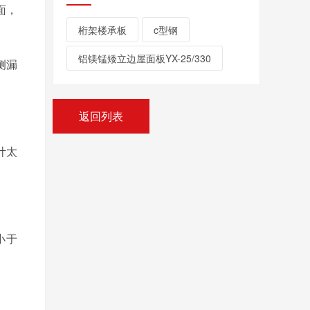
面，
桁架楼承板
c型钢
铝镁锰矮立边屋面板YX-25/330
侧漏
返回列表
计太
小于