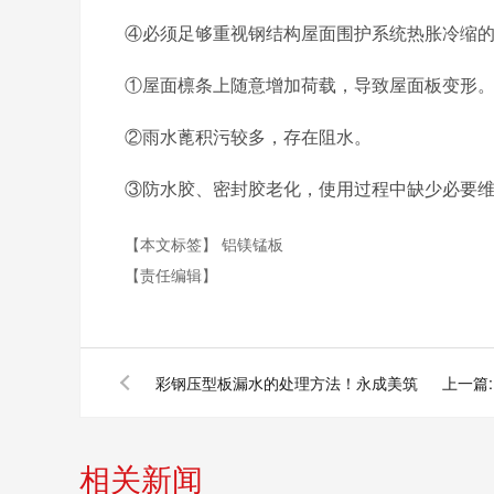
④必须足够重视钢结构屋面围护系统热胀冷缩
①屋面檩条上随意增加荷载，导致屋面板变形
②雨水蓖积污较多，存在阻水。
③防水胶、密封胶老化，使用过程中缺少必要
【本文标签】
铝镁锰板
【责任编辑】
彩钢压型板漏水的处理方法！永成美筑
上一篇:
相关新闻