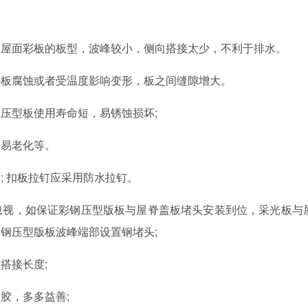
。
和屋面彩板的板型，波峰较小，侧向搭接太少，不利于排水。
外板腐蚀或者受温度影响变形，板之间缝隙增大。
压型板使用寿命短，易锈蚀损坏;
容易老化等。
; 扣板拉钉应采用防水拉钉。
忽视，如保证彩钢压型版板与屋脊盖板堵头安装到位，采光板与
钢压型版板波峰端部设置钢堵头;
搭接长度;
胶，多多益善;