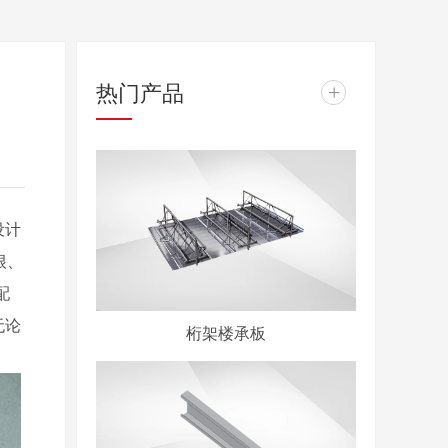
热门产品
+
设计
根、
配
无论
桁架楼承板