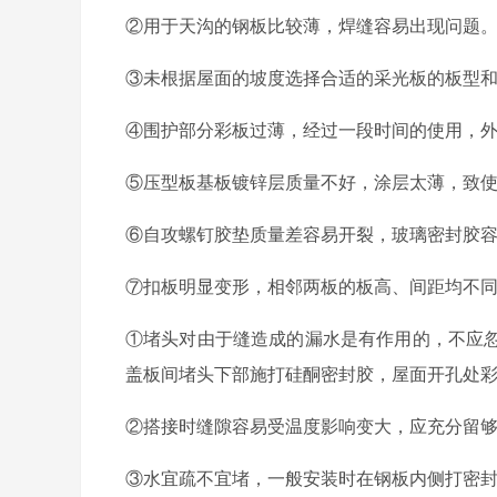
②用于天沟的钢板比较薄，焊缝容易出现问题
③未根据屋面的坡度选择合适的采光板的板型
④围护部分彩板过薄，经过一段时间的使用，
⑤压型板基板镀锌层质量不好，涂层太薄，致使
⑥自攻螺钉胶垫质量差容易开裂，玻璃密封胶
⑦扣板明显变形，相邻两板的板高、间距均不同
①堵头对由于缝造成的漏水是有作用的，不应
盖板间堵头下部施打硅酮密封胶，屋面开孔处彩
②搭接时缝隙容易受温度影响变大，应充分留够
③水宜疏不宜堵，一般安装时在钢板内侧打密封