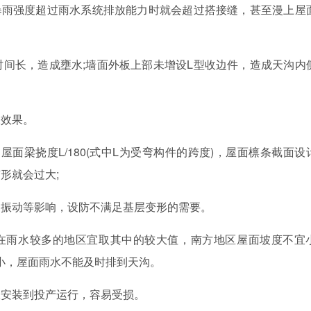
雨强度超过雨水系统排放能力时就会超过搭接缝，甚至漫上屋
间长，造成壅水;墙面外板上部未增设L型收边件，造成天沟内
水效果。
屋面梁挠度L/180(式中L为受弯构件的跨度)，屋面檩条截面设
形就会过大;
、振动等影响，设防不满足基层变形的需要。
20，在雨水较多的地区宜取其中的较大值，南方地区屋面坡度不宜
小，屋面雨水不能及时排到天沟。
从安装到投产运行，容易受损。