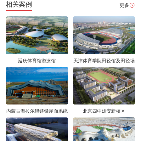
相关案例
更多
延庆体育馆游泳馆
天津体育学院田径馆及田径场
内蒙古海拉尔铝镁锰屋面系统
北京四中雄安新校区