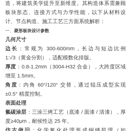
造，将建筑美学提升至新维度。其构造体系需兼顾
板块形态、连接方式与力学性能，以下从材料设
计、节点构造、施工工艺三方面系统解析：
一、
菱形板块设计参数
几何尺寸
边长
：常规为 300-600mm，长边与短边比例
1:√3（黄金分割），适配模数化排版。
厚度
：0.8-1.2mm（3004-H32 合金），大跨度区域
增至 1.5mm。
角度
：内角 60°/120° 交替，通过辊压成型实现
±0.5° 精度控制。
表面处理
氟碳涂层
：三涂三烤工艺（底漆 / 面漆 / 清漆），厚
度≥40μm，耐候性达 25 年。
仿古做旧
：化学氧化处理形成铜锈肌理（如