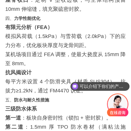
屋脊收口
：定制 V 型收边板，与主体结构预留
10mm 伸缩缝，填充聚硫密封胶。
四、
力学性能优化
有限元分析（FEA）
模拟风荷载（1.5kPa）与雪荷载（2.0kPa）下的应
力分布，优化板块厚度与龙骨间距。
某机场项目通过 FEA 调整，使最大挠度从 15mm 降
至 8mm。
抗风揭设计
每平方米设置 4 个防滑夹具（材质 SUS304），抗
可以介绍下你们的产品么？
拔力≥1.2kN，通过 FM4470 认证。
五、
防水与耐久性措施
三级防水体系
第一道
：板块自身密封性（锁扣 + 密封胶）。
第二道
：1.5mm 厚 TPO 防水卷材（满粘法施