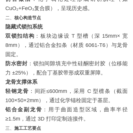
CuO₂+FeO₃复合膜），呈现历史感。
二、
核心构造节点
隐藏式锁扣系统
双锁扣结构
：板块边缘设 T 型槽（深 15mm× 宽
8mm），通过铝合金扣条（材质 6061-T6）与龙骨
固定。
防水密封
：锁扣间隙填充中性硅酮密封胶（位移能
力 ±25%），配合丁基胶带形成双重屏障。
龙骨支撑体系
轻钢龙骨
：间距≤600mm，采用 C 型檩条（截面
100×50×2mm），通过化学锚栓固定于基层。
铝合金副龙骨
：用于曲面造型区域，曲率半径
≥1.5m，通过 3D 打印定制连接件。
三、
施工工艺要点