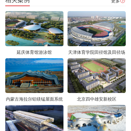
更多
延庆体育馆游泳馆
天津体育学院田径馆及田径场
内蒙古海拉尔铝镁锰屋面系统
北京四中雄安新校区