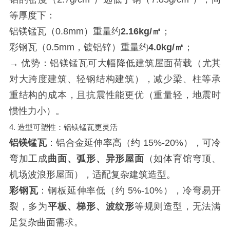
等厚度下：
铝镁锰瓦（0.8mm）重量约
2.16kg/㎡
；
彩钢瓦（0.5mm，镀铝锌）重量约
4.0kg/㎡
；
→ 优势：铝镁锰瓦可大幅降低建筑屋面荷载（尤其
对大跨度建筑、轻钢结构建筑），减少梁、柱等承
重结构的成本，且抗震性能更优（重量轻，地震时
惯性力小）。
4. 造型可塑性：铝镁锰瓦更灵活
铝镁锰瓦
：铝合金延伸率高（约 15%-20%），可冷
弯加工成
曲面、弧形、异形屋面
（如体育馆穹顶、
机场波浪形屋面），适配复杂建筑造型。
彩钢瓦
：钢板延伸率低（约 5%-10%），冷弯易开
裂，多为
平板、梯形、波纹形
等规则造型，无法满
足复杂曲面需求。