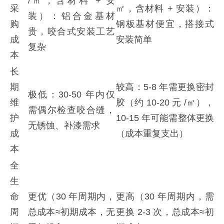
/㎡，含材料 + 安
采
㎡，含材料 + 安装）：
装）：铝合金基材
购
钢板基材便宜，搭接式
贵，咬合式安装工艺
成
安装简单
复杂
本
长
期
较高：5-8 年需更换密封
极低：30-50 年内仅
维
胶（约 10-20 元 /㎡），
需偶尔检查咬合缝，
护
10-15 年可能需整体更换
无锈蚀、补漆需求
成
（成本重复支出）
本
全
生
命
更优（30 年周期内，
更高（30 年周期内，需
周
总成本≈初期成本，无
更换 2-3 次，总成本≈初