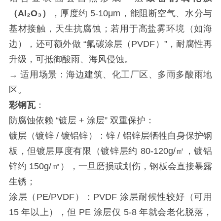
（Al₂O₃）
，厚度约 5-10μm，能阻断空气、水分与
基材接触，天生抗腐蚀；若用于高盐雾环境（如海
边），还可额外做 “氟碳涂层（PVDF）”，耐腐性再
升级，可抵御酸雨、海风侵蚀。
→ 适用场景：海边建筑、化工厂区、多雨多酸雨地
区。
彩钢瓦
：
防腐蚀依赖 “镀层 + 涂层” 双重保护：
镀层（镀锌 / 镀铝锌）：锌 / 铝锌层牺牲自身保护钢
板，但镀层厚度有限（镀锌层约 80-120g/㎡，镀铝
锌约 150g/㎡），一旦磨损或划伤，钢板会直接暴露
生锈；
涂层（PE/PVDF）：PVDF 涂层耐候性较好（可用
15 年以上），但 PE 涂层仅 5-8 年就会老化脱落，