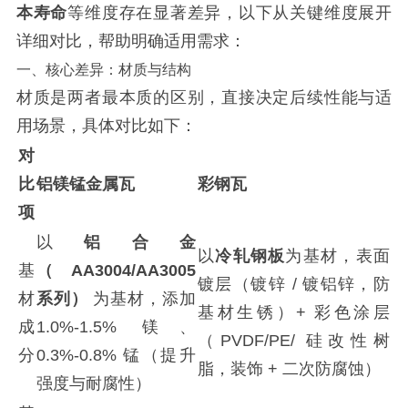
本寿命
等维度存在显著差异，以下从关键维度展开
详细对比，帮助明确适用需求：
一、核心差异：材质与结构
材质是两者最本质的区别，直接决定后续性能与适
用场景，具体对比如下：
对
比
铝镁锰金属瓦
彩钢瓦
项
以
铝合金
以
冷轧钢板
为基材，表面
基
（AA3004/AA3005
镀层（镀锌 / 镀铝锌，防
材
系列）
为基材，添加
基材生锈）+ 彩色涂层
成
1.0%-1.5% 镁、
（PVDF/PE/ 硅改性树
分
0.3%-0.8% 锰（提升
脂，装饰 + 二次防腐蚀）
强度与耐腐性）