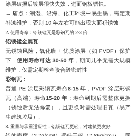
涂层破损后镀层很快失效，进而钢板锈蚀。
→ 痛点：潮湿、沿海、化工环境中易生锈，需定期
补漆维护，否则 10 年左右可能出现大面积锈蚀。
2. 使用寿命：铝镁锰瓦是彩钢瓦的 2-3 倍
铝镁锰金属瓦
：
无锈蚀风险，氧化膜 + 优质涂层（如 PVDF）保护
下，
使用寿命可达 30-50 年
，期间几乎无需大规模
维护，仅需定期检查咬合缝密封性。
彩钢瓦
：
普通 PE 涂层彩钢瓦寿命
8-15 年
，PVDF 涂层彩钢
瓦（高端）寿命
15-20 年
；寿命到期后需整体更换
（锈蚀后无法修复），且更换时需处理旧瓦（易产
生建筑垃圾）。
3. 重量与承重适应性：铝镁锰瓦更轻，对建筑更友好
铝的密度（2.7g/cm³）远低于钢（7.85g/cm³），同