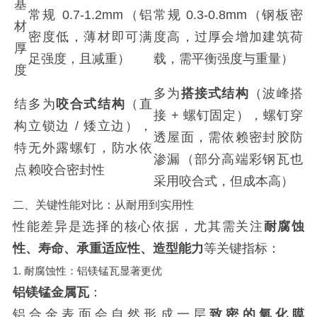
基
常规 0.7-1.2mm（铝
常规 0.3-0.8mm（钢板密
材
密度低，薄材即可满
度高，过厚会增加建筑荷
厚
足强度，且减重）
载，需平衡强度与重量）
度
多为
搭接式结构
（波峰搭
结
多为
咬合式结构
（直
接 + 螺钉固定），螺钉穿
构
立锁边 / 矮立边），
透屋面，需依赖密封胶防
特
无外露螺钉，防水依
渗漏（部分高端彩钢瓦也
点
赖咬合密封性
采用咬合式，但成本高）
二、关键性能对比：从耐用到实用性
性能差异是选择的核心依据，尤其需关注
耐腐蚀
性、寿命、承重适应性、造型能力
等关键指标：
1. 耐腐蚀性：铝镁锰瓦显著更优
铝镁锰金属瓦
：
铝合金表面会自然形成一层
致密的氧化膜