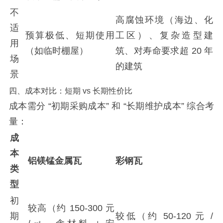
不
高腐蚀环境（海边、化
适
预算极低、短期使用
工区）、复杂造型建
用
（如临时棚屋）
筑、对寿命要求超 20 年
场
的建筑
景
四、成本对比：短期 vs 长期性价比
成本需分 “初期采购成本” 和 “长期维护成本” 综合考
量：
成
本
铝镁锰金属瓦
彩钢瓦
类
型
初
较高（约 150-300 元
期
较低（约 50-120 元 /