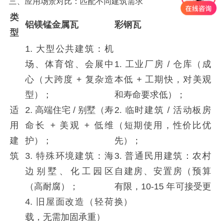
三、应用场景对比：匹配不同建筑需求
类
铝镁锰金属瓦
彩钢瓦
型
1. 大型公共建筑：机
场、体育馆、会展中
1. 工业厂房 / 仓库（成
心（大跨度 + 复杂造
本低 + 工期快，对美观
型）；
和寿命要求低）；
适
2. 高端住宅 / 别墅（寿
2. 临时建筑 / 活动板房
用
命长 + 美观 + 低维
（短期使用，性价比优
建
护）；
先）；
筑
3. 特殊环境建筑：海
3. 普通民用建筑：农村
边别墅、化工园区
自建房、安置房（预算
（高耐腐）；
有限，10-15 年可接受更
4. 旧屋面改造（轻荷
换）
载，无需加固承重）